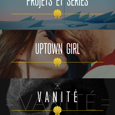
PROJETS ET SÉRIES
UPTOWN GIRL
V A N I T É